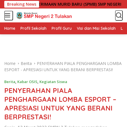
S
 SISTEM PENERIMAAN MURID BARU (SPMB) SMP NEGERI 2 TULAK
Breaking News
k
i
p
t
Home
Profil Sekolah
Profil Guru
Visi dan Misi Sekolah
Lin
o
c
o
n
t
Home
Berita
PENYERAHAN PIALA PENGHARGAAN LOMBA
e
ESPORT - APRESIASI UNTUK YANG BERANI BERPRESTASI!
n
t
Berita
,
Kabar OSIS
,
Kegiatan Siswa
PENYERAHAN PIALA
PENGHARGAAN LOMBA ESPORT –
APRESIASI UNTUK YANG BERANI
BERPRESTASI!