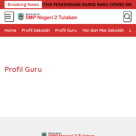
S
Breaking News
INFORMASI SISTEM PENERIMAAN MURID BARU (SPMB) SMP 
k
i
p
t
Home
Profil Sekolah
Profil Guru
Visi dan Misi Sekolah
Lin
o
c
o
n
t
Profil Guru
e
n
t