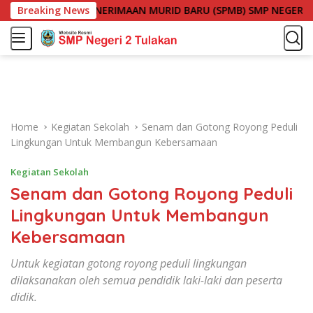
S
SI SISTEM PENERIMAAN MURID BARU (SPMB) SMP NEGERI 2 TUL
Breaking News
k
i
p
t
o
c
o
Home
Kegiatan Sekolah
Senam dan Gotong Royong Peduli
n
Lingkungan Untuk Membangun Kebersamaan
t
e
Kegiatan Sekolah
n
Senam dan Gotong Royong Peduli
t
Lingkungan Untuk Membangun
Kebersamaan
Untuk kegiatan gotong royong peduli lingkungan
dilaksanakan oleh semua pendidik laki-laki dan peserta
didik.