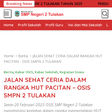
S
B) SMP NEGERI 2 TULAKAN TAHUN 2025
Breaking News
PERDANA! PROGR
k
i
p
t
Home
Profil Sekolah
Profil Guru
Visi dan Misi Sekolah
Lin
o
c
o
n
t
Home
Berita
JALAN SEHAT CERIA DALAM RANGKA HUT
e
PACITAN - OSIS SMPN 2 TULAKAN
n
t
Berita
,
Kabar OSIS
,
Kabar Sekolah
,
Kegiatan Siswa
JALAN SEHAT CERIA DALAM
RANGKA HUT PACITAN – OSIS
SMPN 2 TULAKAN
Senin 20 Februari 2023 OSIS SMP Negeri 2 Tulakan
menginisiasi kegiatan dalam rangka memeriahkan HUT