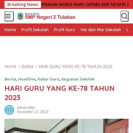
S
I SISTEM PENERIMAAN MURID BARU (SPMB) SMP NEGERI 2 TULA
Breaking News
k
i
p
t
Home
Profil Sekolah
Profil Guru
Visi dan Misi Sekolah
Lin
o
c
o
n
t
Home
Berita
HARI GURU YANG KE-78 TAHUN 2023
e
n
Berita
,
Headline
,
Kabar Guru
,
Kegiatan Sekolah
t
HARI GURU YANG KE-78 TAHUN
2023
Admin Web
November 27, 2023