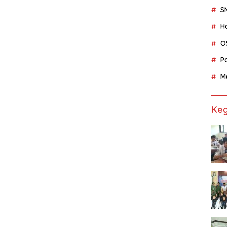
S
H
O
P
M
Keg