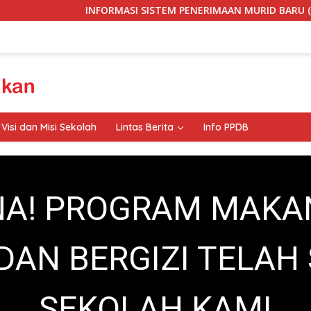
INFORMASI SISTEM PENERIMAAN MURID BARU (SPMB) SMP 
Visi dan Misi Sekolah
Lintas Berita
Info PPDB
A! PROGRAM MAKA
DAN BERGIZI TELAH
SEKOLAH KAMI