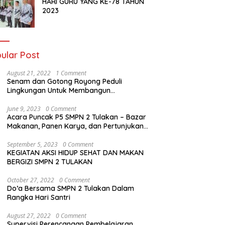
HARI GURU YANG KE-78 TAHUN
2023
ular Post
August 21, 2022
1 Comment
Senam dan Gotong Royong Peduli
Lingkungan Untuk Membangun
Kebersamaan
June 9, 2023
0 Comment
Acara Puncak P5 SMPN 2 Tulakan – Bazar
Makanan, Panen Karya, dan Pertunjukan
Seni
September 5, 2023
0 Comment
KEGIATAN AKSI HIDUP SEHAT DAN MAKAN
BERGIZI SMPN 2 TULAKAN
October 27, 2022
0 Comment
Do’a Bersama SMPN 2 Tulakan Dalam
Rangka Hari Santri
August 27, 2022
0 Comment
Supervisi Perencanaan Pembelajaran