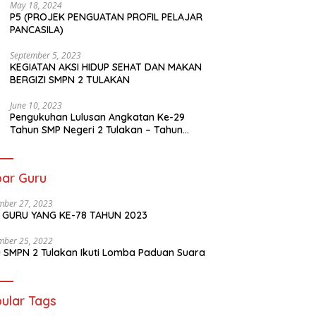
May 18, 2024
P5 (PROJEK PENGUATAN PROFIL PELAJAR
PANCASILA)
September 5, 2023
KEGIATAN AKSI HIDUP SEHAT DAN MAKAN
BERGIZI SMPN 2 TULAKAN
June 10, 2023
Pengukuhan Lulusan Angkatan Ke-29
Tahun SMP Negeri 2 Tulakan – Tahun
Pelajaran 2022/2023.
ar Guru
mber 27, 2023
I GURU YANG KE-78 TAHUN 2023
mber 25, 2022
 SMPN 2 Tulakan Ikuti Lomba Paduan Suara
ular Tags