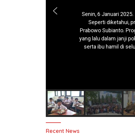
Senin, 6 Januari 2025
Seperti diketahui,
Prabowo Subianto. Pro
yang lalu dalam janji p
serta ibu hamil di s
SMPN
Recent News