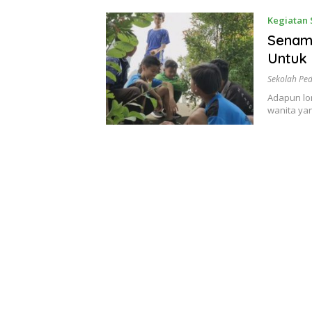
2
Tulakan
Kegiatan 
Senam
Untuk
Sekolah Ped
Adapun lo
wanita yan