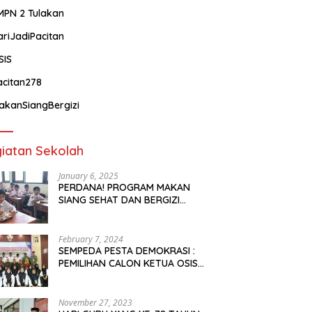
MPN 2 Tulakan
ariJadiPacitan
SIS
acitan278
akanSiangBergizi
iatan Sekolah
January 6, 2025
PERDANA! PROGRAM MAKAN
SIANG SEHAT DAN BERGIZI
TELAH SAMPAI SEKOLAH KAMI
February 7, 2024
SEMPEDA PESTA DEMOKRASI :
PEMILIHAN CALON KETUA OSIS
DAN WAKIL OSIS
November 27, 2023