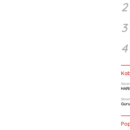
2
3
4
Kab
Nove
HAR
Nove
Guru
Pop